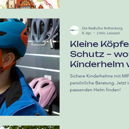
Die Radkultur Rothenburg
8. Apr.
2 Min. Lesezeit
Kleine Köpfe
Schutz – wo
Kinderhelm w
ankomm
Sichere Kinderhelme mit MIP
persönliche Beratung. Jetzt
passenden Helm finden!