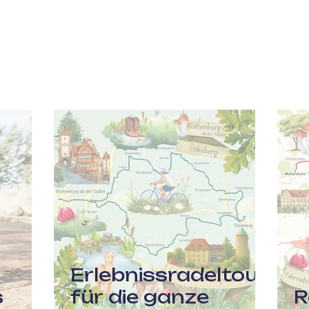
Start
Mi
Erlebnissradeltour
s
für die ganze
R