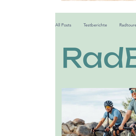
bessere Renn
ist
All Posts
Testberichte
Radtour
Rad