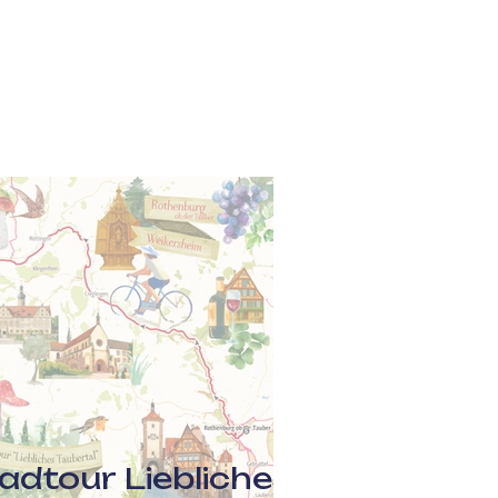
eträder
Angebot
Über uns
Kontakt
RadBLOG
adtour Liebliches