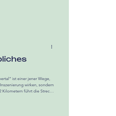
bliches
rtal“ ist einer jener Wege,
 Inszenierung wirken, sondern
2 Kilometern führt die Strecke
r bis nach Wertheim – stets
r, die der Tour ihre Richtung