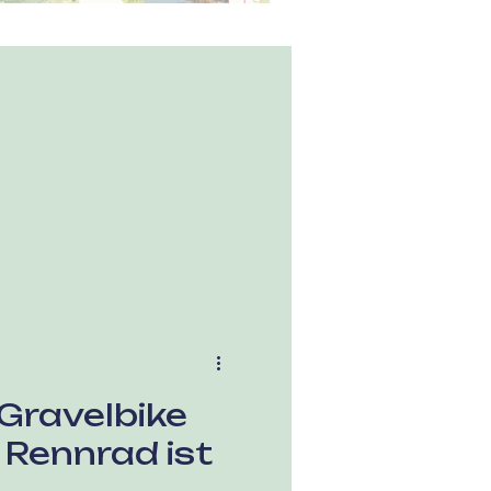
aubertal
Gravelbike
 Rennrad ist