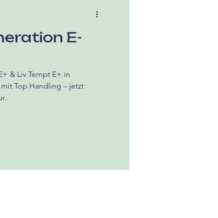
eration E-
E+ & Liv Tempt E+ in
mit Top Handling – jetzt
r.