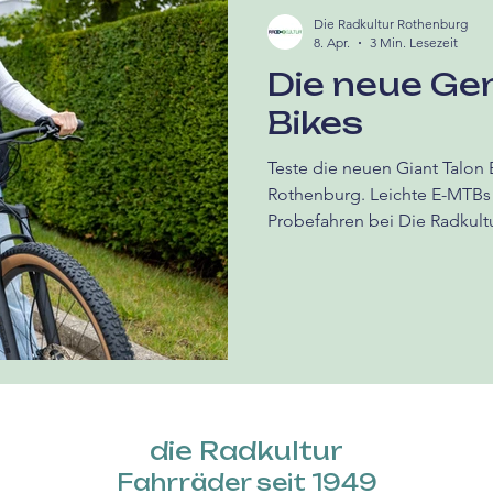
Die Radkultur Rothenburg
8. Apr.
3 Min. Lesezeit
Die neue Gen
Bikes
Teste die neuen Giant Talon 
Rothenburg. Leichte E-MTBs 
Probefahren bei Die Radkultu
die Radkultur
Fahrräder seit 1949