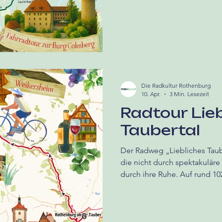
schlendern kann?
Die Radkultur Rothenburg
10. Apr.
3 Min. Lesezeit
Radtour Lie
Taubertal
Der Radweg „Liebliches Taube
die nicht durch spektakuläre
durch ihre Ruhe. Auf rund 10
von Rothenburg ob der Taube
begleitet vom Lauf der Taube
und ihren Rhythmus vorgibt.