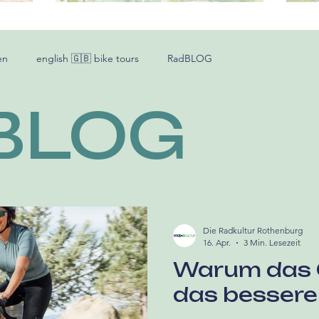
rad
Familie
T
en
english 🇬🇧 bike tours
RadBLOG
BLOG
Die Radkultur Rothenburg
16. Apr.
3 Min. Lesezeit
Warum das 
das bessere