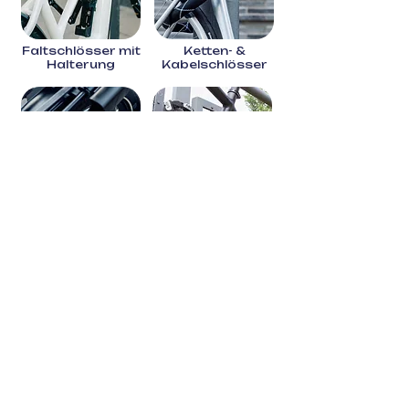
Faltschlösser mit
Ketten- &
Halterung
Kabelschlösser
Bügelschlösser
Rahmenschlösse
r
mit und ohne
Einsteckkette
Bester Schutz für dein
Rad
Ein gutes Fahrradschloss ist die
Lebensversicherung für dein Bike. Egal, ob du dein
E-Bike in der Stadt abstellst oder dein Rennrad