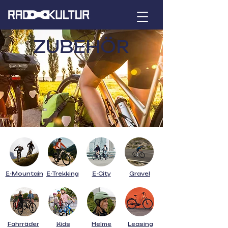
ZUBEHÖR
E-Mountain
E-Trekking
E-City
Gravel
Fahrräder
Kids
Helme
Leasing