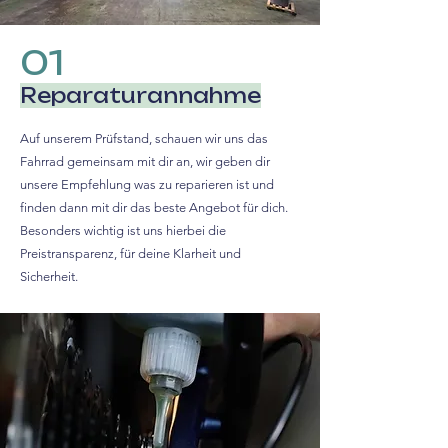
01
Reparaturannahme
Auf unserem Prüfstand, schauen wir uns das
Fahrrad gemeinsam mit dir an, wir geben dir
unsere Empfehlung was zu reparieren ist und
finden dann mit dir das beste Angebot für dich.
Besonders wichtig ist uns hierbei die
Preistransparenz, für deine Klarheit und
Sicherheit.