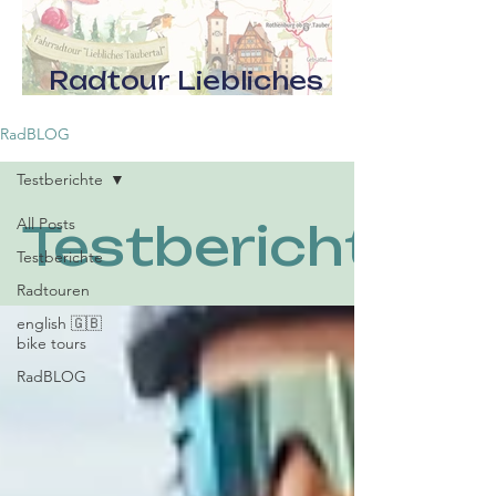
Radtour Liebliches
Taubertal
RadBLOG
Testberichte
All Posts
Testberichte
Testberichte
Radtouren
english 🇬🇧
bike tours
RadBLOG