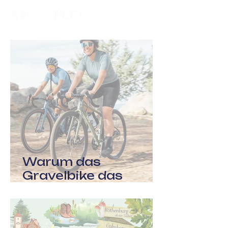
Warum das
Gravelbike das
bessere Rennrad ist