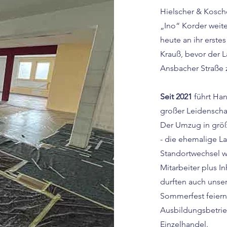
Hielscher & Kosch
„Ino“ Korder weite
heute an ihr erste
Krauß, bevor der 
Ansbacher Straße 
Seit 2021
führt Han
großer Leidenschaft
Der Umzug in größ
- die ehemalige L
Standortwechsel w
Mitarbeiter plus I
durften auch unse
Sommerfest feiern.
Ausbildungsbetrie
Einzelhandel.