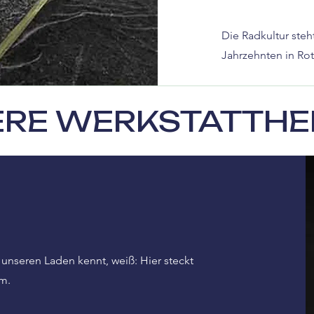
Die Radkultur steh
Jahrzehnten in Ro
ERE WERKSTATTHE
unseren Laden kennt, weiß: Hier steckt
m.