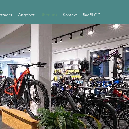
eträder
Angebot
Über uns
Kontakt
RadBLOG